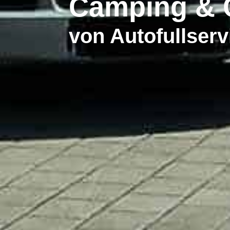
Camping & 
von Autofullser