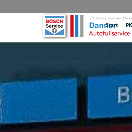
Start
P