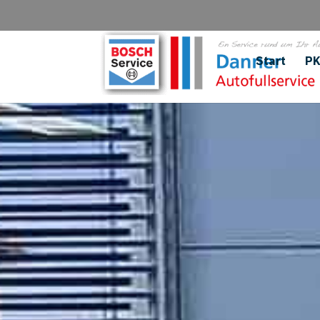
Start
P