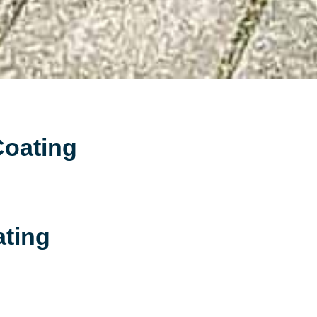
Coating
ating