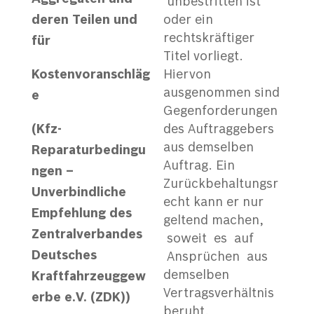
unbestritten ist
deren Teilen und
oder ein
rechtskräftiger
für
Titel vorliegt.
Kos
t
en
v
o
r
an
s
ch
l
ä
g
Hiervon
ausgenommen sind
e
Gegenforderungen
(
K
f
z-
des Auftraggebers
aus demselben
Reparaturbedingu
Auftrag. Ein
ngen –
Zurückbehaltungsr
Unverbindliche
echt kann er nur
Empfehlung des
geltend machen,
Zentralverbandes
soweit es auf
Deutsches
Ansprüchen aus
demselben
Kraftfahrzeuggew
Vertragsverhältnis
erbe e.V. (ZDK))
beruht.