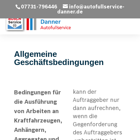
07731-796446
info@autofullservice-
danner.de
Allgemeine
Geschäftsbedingungen
kann der
Bed
i
ng
u
ng
e
n für
Auftraggeber nur
die Ausführung
dann aufrechnen,
von Arbeiten an
wenn die
Kraftfahrzeugen,
Gegenforderung
Anhängern,
des Auftraggebers
Aggregaten und