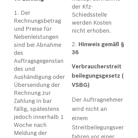
der Kfz-
Der
Schiedsstelle
Rechnungsbetrag
werden Kosten
und Preise für
nicht erhoben.
Nebenleistungen
Hinweis gemäß §
sind bei Abnahme
36
des
Auftragsgegenstan
V
erbraucherstreit
des und
beilegungsgesetz
(
Aushändigung oder
Übersendung der
V
S
BG)
Rechnung zur
Der Auftragnehmer
Zahlung in bar
fällig, spätestens
wird nicht an
jedoch innerhalb 1
einem
Woche nach
Streitbeilegungsver
Meldung der
fahren vor einer