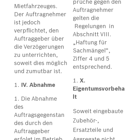
prüche gegen den
Mietfahrzeuges.
Auftragnehmer
Der Auftragnehmer
gelten die
ist jedoch
Regelungen in
verpflichtet, den
Abschnitt VIII.
Auftraggeber über
„Haftung für
die Verzögerungen
Sachmängel“,
zu unterrichten,
Ziffer 4 und 5
soweit dies möglich
entsprechend.
und zumutbar ist.
X
.
IV. Abnahme
Eigentumsvorbeha
lt
Die Abnahme
des
Soweit eingebaute
Auftragsgegenstan
Zubehör-,
des durch den
Ersatzteile und
Auftraggeber
erfolgt im Betrieb
Aggregate nicht