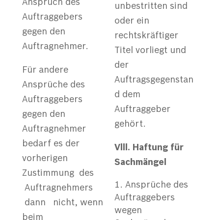
Anspruch des
unbestritten sind
Auftraggebers
oder ein
gegen den
rechtskräftiger
Auftragnehmer.
Titel vorliegt und
der
Für andere
Auftragsgegenstan
Ansprüche des
d dem
Auftraggebers
Auftraggeber
gegen den
gehört.
Auftragnehmer
bedarf es der
V
lll. Haftung für
vorherigen
Sachmängel
Zustimmung des
Ansprüche des
Auftragnehmers
Auftraggebers
dann nicht, wenn
wegen
beim