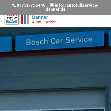
07731-796446
info@autofullservice-
danner.de