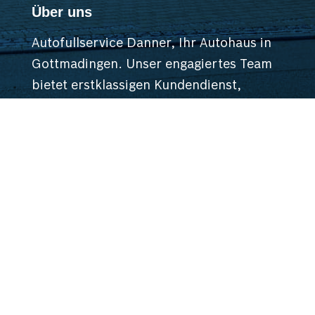
Über uns
Autofullservice Danner, Ihr Autohaus in
Gottmadingen. Unser engagiertes Team
bietet erstklassigen Kundendienst,
professionelle Reparaturen, Tim-Eckart-
Methode für Getriebeölspülung,
Partikelfilter-Reinigung & Fahrzeug-
Aufbereitung. Strategisch nahe der
Schweizer Grenze gelegen, sind wir die
bequeme Wahl für Kunden aus der
Region und der Schweiz. Kontaktieren
Sie uns für exzellenten Service.
Freundlich. Zuverlässig. Kompetent.