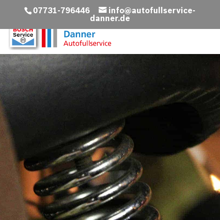
07731-796446
info@autofullservice-
danner.de