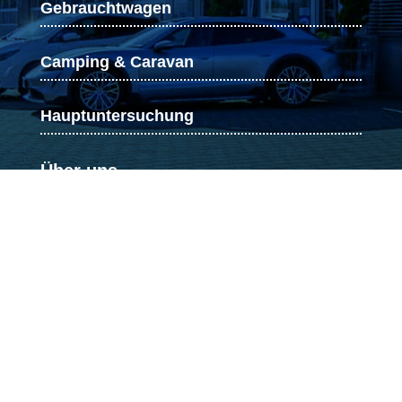
Gebrauchtwagen
Camping & Caravan
Hauptuntersuchung
Über uns
Autofullservice Danner, Ihr Autohaus in
Gottmadingen. Unser engagiertes Team
bietet erstklassigen Kundendienst,
professionelle Reparaturen, Tim-Eckart-
Methode für Getriebeölspülung,
Partikelfilter-Reinigung & Fahrzeug-
Aufbereitung. Strategisch nahe der
Schweizer Grenze gelegen, sind wir die