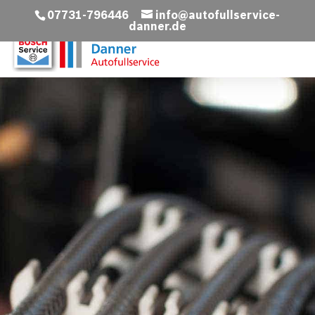
07731-796446
info@autofullservice-
danner.de