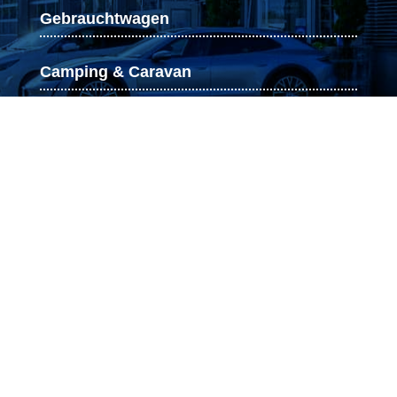
Gebrauchtwagen
Camping & Caravan
Hauptuntersuchung
Über uns
Autofullservice Danner, Ihr Autohaus in
Gottmadingen. Unser engagiertes Team
bietet erstklassigen Kundendienst,
professionelle Reparaturen, Tim-Eckart-
Methode für Getriebeölspülung,
Partikelfilter-Reinigung & Fahrzeug-
Aufbereitung. Strategisch nahe der