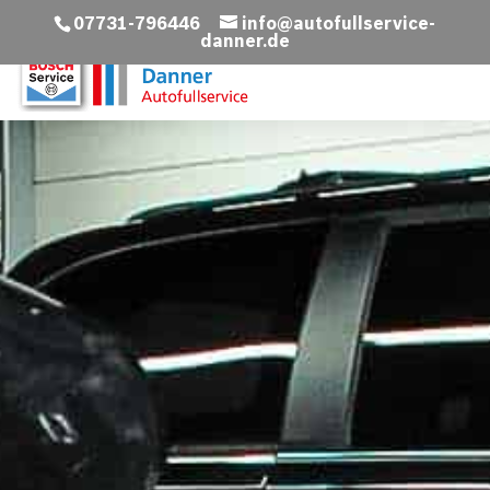
07731-796446
info@autofullservice-
danner.de