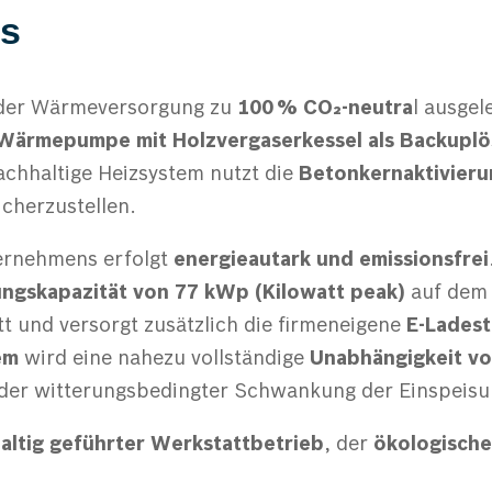
us
h der Wärmeversorgung zu
100 % CO₂-neutra
l ausgel
Wärmepumpe mit Holzvergaserkessel als Backupl
achhaltige Heizsystem nutzt die
Betonkernaktivieru
icherzustellen.
ernehmens erfolgt
energieautark und emissionsfrei
tungskapazität von 77 kWp (Kilowatt peak)
auf dem 
 und versorgt zusätzlich die firmeneigene
E-Ladest
em
wird eine nahezu vollständige
Unabhängigkeit vo
oder witterungsbedingter Schwankung der Einspeisu
altig geführter Werkstattbetrieb
, der
ökologisch