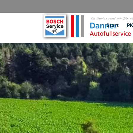
Start
P