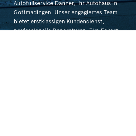
Autofullservice Danner, Ihr Autohaus in
Gottmadingen. Unser engagiertes Team
bietet erstklassigen Kundendienst,
professionelle Reparaturen, Tim-Eckart-
Methode für Getriebeölspülung,
Partikelfilter-Reinigung & Fahrzeug-
Aufbereitung. Strategisch nahe der
Schweizer Grenze gelegen, sind wir die
bequeme Wahl für Kunden aus der
Region und der Schweiz. Kontaktieren
Sie uns für exzellenten Service.
Freundlich. Zuverlässig. Kompetent.